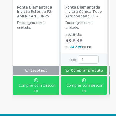
Ponta Diamantada
Ponta Diamantada
C
Invicta Esférica FG
-
Invicta Cônica Topo
1
AMERICAN BURRS
Arredondado FG
-
L
AMERICAN BURRS
Embalagem com 1
Embalagem com 1
C
unidade.
unidade.
l
a partir de
:
R$ 8,38
ou
R$ 7,96
no
Pix
Qtd
:
Esgotado
Comprar produto
Comprar com descon
Comprar com descon
to
to