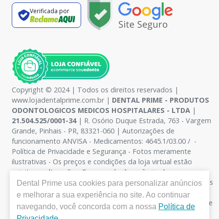
Verificada por
Copyright © 2024 | Todos os direitos reservados |
www.lojadentalprime.com.br |
DENTAL PRIME - PRODUTOS
ODONTOLOGICOS MEDICOS HOSPITALARES - LTDA
|
21.504.525/0001-34
| R. Osório Duque Estrada, 763 - Vargem
Grande, Pinhais - PR, 83321-060 | Autorizações de
funcionamento ANVISA - Medicamentos: 4645.1/03.00 / -
Política de Privacidade e Segurança - Fotos meramente
ilustrativas - Os preços e condições da loja virtual estão
sujeitos a alterações. Em caso de divergência de preços no
site, o valor válido é o do Carrinho de Compra. Não vendemos
Dental Prime
usa cookies para personalizar anúncios
por atacado, por isso nos reservamos o direito de não
e melhorar a sua experiência no site. Ao continuar
atender compras de grandes volumes pelo site. Venda no site
navegando, você concorda com a nossa
Política de
é exclusiva para consumo final para distribuição e revenda
Privacidade
.