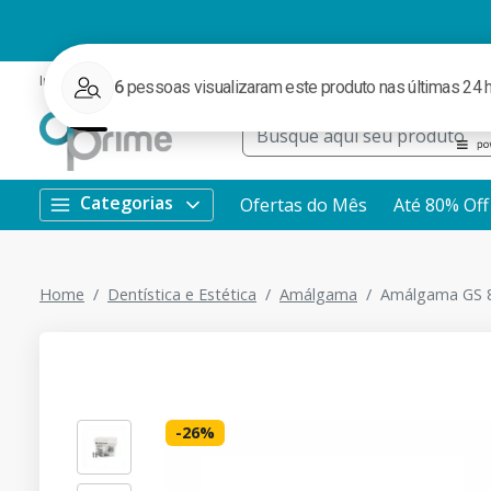
Institucional
Ofertas
Redes Sociais
Rastrear Pedido
WhatsApp
Categorias
Ofertas do Mês
Até 80% Off
Home
Dentística e Estética
Amálgama
Amálgama GS 80
-
26
%