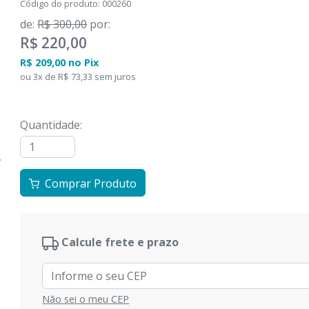
Código do produto
:
000260
de
:
R$ 300,00
por
:
R$ 220,00
R$ 209,00
no
Pix
ou
3
x
de
R$ 73,33
sem juros
Quantidade
:
Comprar Produto
Calcule frete e prazo
Não sei o meu CEP