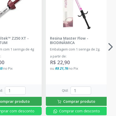
iltek™ Z250 XT
-
Resina Master Flow
-
TUM
BIODINÂMICA
 com 1 seringa de 4g
Embalagem com 1 seringa de 2g.
e
:
a partir de
:
00
R$ 22,90
65
no
Pix
ou
R$ 21,76
no
Pix
td
:
Qtd
:
omprar produto
Comprar produto
prar com desconto
Comprar com desconto