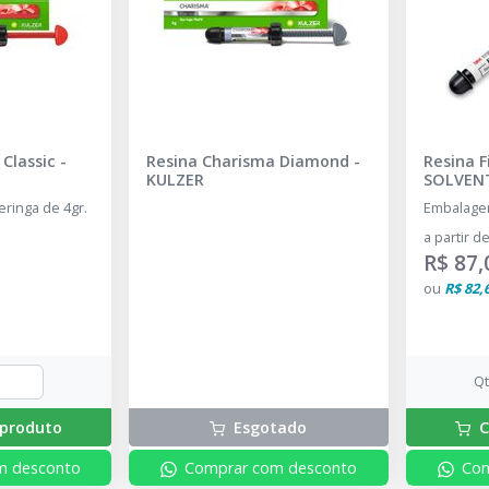
Classic
-
Resina Charisma Diamond
-
Resina F
KULZER
SOLVEN
ringa de 4gr.
Embalagem
a partir d
R$ 87,
ou
R$ 82,
Q
produto
Esgotado
C
m desconto
Comprar com desconto
Com