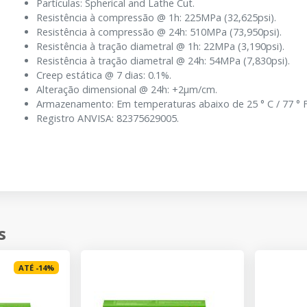
Partículas: Spherical and Lathe Cut.
Resistência à compressão @ 1h: 225MPa (32,625psi).
Resistência à compressão @ 24h: 510MPa (73,950psi).
Resistência à tração diametral @ 1h: 22MPa (3,190psi).
Resistência à tração diametral @ 24h: 54MPa (7,830psi).
Creep estática @ 7 dias: 0.1%.
Alteração dimensional @ 24h: +2µm/cm.
Armazenamento: Em temperaturas abaixo de 25 ° C / 77 ° F
Registro ANVISA: 82375629005.
s
ATÉ
-
14
%