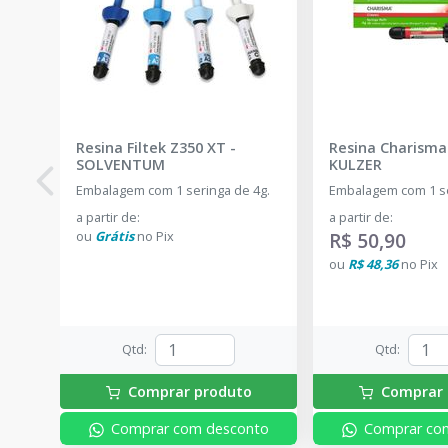
Resina Filtek Z350 XT
-
Resina Charisma 
SOLVENTUM
KULZER
Embalagem com 1 seringa de 4g.
Embalagem com 1 se
a partir de
:
a partir de
:
ou
Grátis
no
Pix
R$ 50,90
ou
R$ 48,36
no
Pix
Qtd
:
Qtd
:
Comprar produto
Comprar 
Comprar com desconto
Comprar co