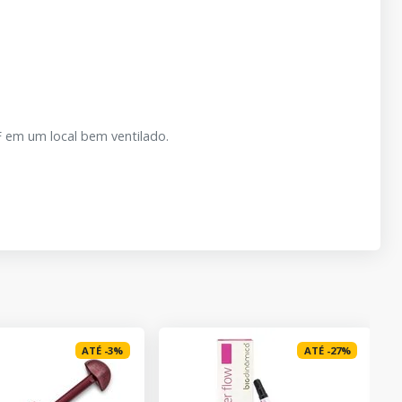
 em um local bem ventilado.
ATÉ
-
3
%
ATÉ
-
27
%