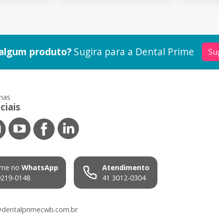
algum produto?
Sugira para a
Dental Prime
Su
nas
ciais
me no
WhatsApp
Atendimento
9219-0148
41 3012-0304
dentalprimecwb.com.br