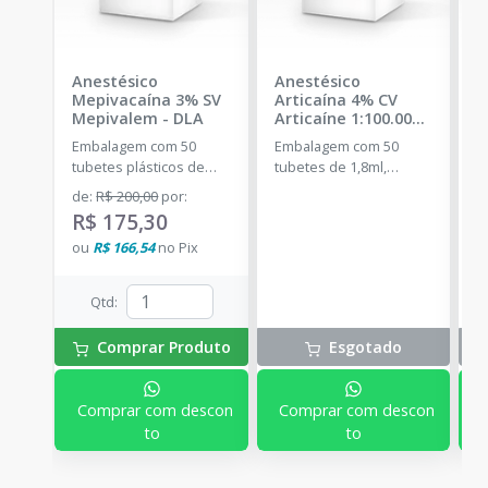
Anestésico
Anestésico
A
Mepivacaína 3% SV
Articaína 4% CV
M
Mepivalem
-
DLA
Articaíne 1:100.000
-
M
DFL
Embalagem com 50
Embalagem com 50
E
tubetes plásticos de
tubetes de 1,8ml,
t
1,8ml cada. Cloridrato
acondicionados em
1
de
:
R$ 200,00
por
:
de Mepivacaína sem
blisters lacrados com 10
d
R$ 175,30
vasoconstritor. *Venda
tubetes cada. Cloridrato
E
ou
R$ 166,54
no
Pix
sujeita à aprovação sob
de Articaína com
V
análise.
Epinefrina (Tubete de
Vidro).
Qtd
:
Comprar Produto
Esgotado
Comprar com descon
Comprar com descon
to
to