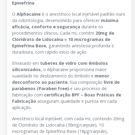
Epinefrina
O
Alphacaine
é o anestésico local injetável padrão-ouro
da odontologia, desenvolvido para oferecer
máxima
eficácia, conforto e segurança
durante os
procedimentos clínicos. Cada mL contém
20mg de
Cloridrato de Lidocaína
e
10 microgramas de
Epinefrina Base
, garantindo anestesia profunda e
duradoura, com rápido início de ação.
Envasado em
tubetes de vidro com êmbolos
siliconizados
, o Alphacaine proporciona maior
suavidade no deslizamento do êmbolo e
menor
desconforto ao paciente
. Sua composição
livre de
parabenos (Paraben Free)
e seu processo de
fabricação com
certificação BPF – Boas Práticas de
Fabricação
asseguram qualidade e pureza em cada
aplicação.
Anestésico local injetável, com cada mL contendo 20mg
de Cloridrato de Lidocaína (36mg/carpule), 10
microgramas de Epinefrina Base (18µg/carpule),