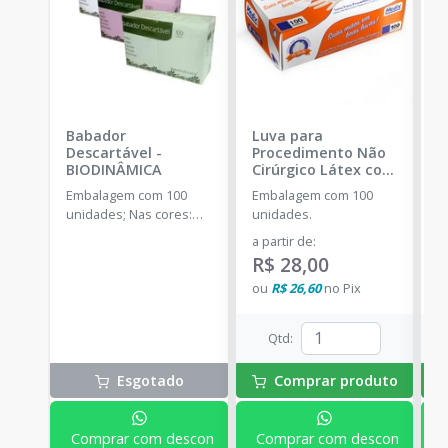
Babador
Luva para
S
Descartável
-
Procedimento Não
D
BIODINÂMICA
Cirúrgico Látex com
u
Pó
-
MEDIX
Embalagem com 100
Embalagem com 100
E
unidades; Nas cores:
unidades.
u
Branco, Amarelo, Azul,
a partir de
:
a
Rosa, Verde e Misto.
R$ 28,00
R
ou
R$ 26,60
no
Pix
o
Qtd
:
Esgotado
Comprar produto
Comprar com descon
Comprar com descon