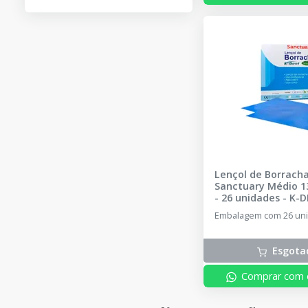
Lençol de Borrach
Sanctuary Médio 1
- 26 unidades
-
K-D
SANCTUARY
Embalagem com 26 uni
Esgota
Comprar com 