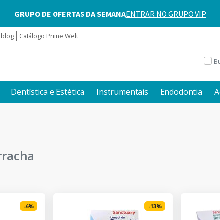
blog
Catálogo Prime Welt
Bu
Dentística e Estética
Instrumentais
Endodontia
A
rracha
-
6
%
-
13
%