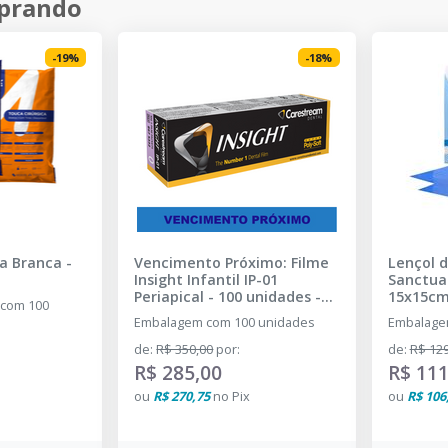
mprando
-
19
%
-
18
%
a Branca
-
Vencimento Próximo: Filme
Lençol 
Insight Infantil IP-01
Sanctuar
Periapical - 100 unidades
-
15x15cm
 com 100
CARESTREAM
DENT - 
Embalagem com 100 unidades
Embalage
de
:
R$ 350,00
por
:
de
:
R$ 129
R$ 285,00
R$ 111
ou
R$ 270,75
no
Pix
ou
R$ 106