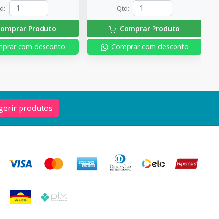
td
:
Qtd
:
omprar Produto
Comprar Produto
prar com desconto
Comprar com desconto
gerir produtos