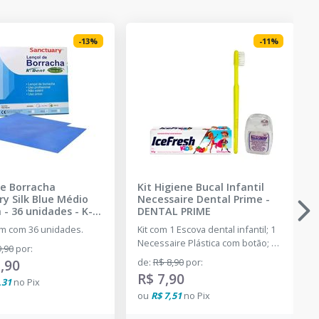
-
13
%
-
11
%
de Borracha
Kit Higiene Bucal Infantil
y Silk Blue Médio
Necessaire Dental Prime
-
 - 36 unidades
-
K-
DENTAL PRIME
SANCTUARY
m com 36 unidades.
Kit com 1 Escova dental infantil; 1
Necessaire Plástica com botão; 1
,90
por
:
Fio dental 25m e 1 Creme dental
,90
de
:
R$ 8,90
por
:
Infantil 50g.
R$ 7,90
,31
no
Pix
ou
R$ 7,51
no
Pix