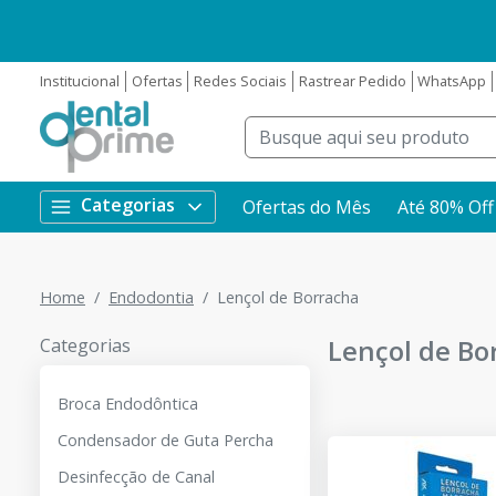
Institucional
Ofertas
Redes Sociais
Rastrear Pedido
WhatsApp
Categorias
Ofertas do Mês
Até 80% Off
Home
Endodontia
Lençol de Borracha
Lençol de Bo
Categorias
Broca Endodôntica
Condensador de Guta Percha
Desinfecção de Canal