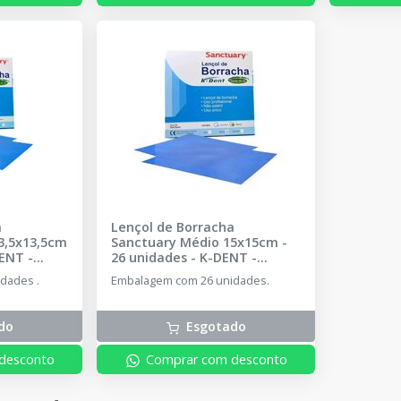
a
Lençol de Borracha
3,5x13,5cm
Sanctuary Médio 15x15cm -
ENT -
26 unidades
-
K-DENT -
SANCTUARY
dades .
Embalagem com 26 unidades.
do
Esgotado
desconto
Comprar com desconto