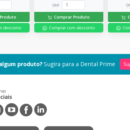
Qtd
:
Q
Produto
Comprar Produto
C
m desconto
Comprar com desconto
Com
algum produto?
Sugira para a
Dental Prime
Su
nas
ciais