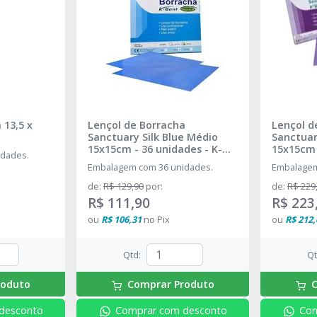
 13,5 x
Lençol de Borracha
Lençol d
Sanctuary Silk Blue Médio
Sanctua
15x15cm - 36 unidades
-
K-
15x15cm 
idades.
DENT - SANCTUARY
K-DENT 
Embalagem com 36 unidades.
Embalagem
de
:
R$ 129,90
por
:
de
:
R$ 229
R$ 111,90
R$ 223
ou
R$ 106,31
no
Pix
ou
R$ 212,
Qtd
:
Q
roduto
Comprar Produto
C
desconto
Comprar com desconto
Com