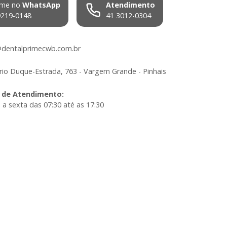
me no
WhatsApp
Atendimento
9219-0148
41 3012-0304
dentalprimecwb.com.br
io Duque-Estrada, 763 - Vargem Grande - Pinhais
 de Atendimento
:
a sexta das 07:30 até as 17:30