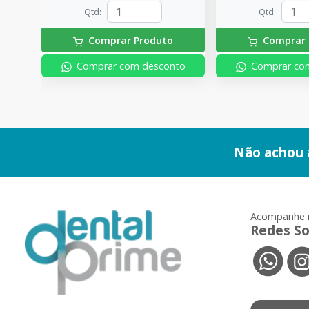
Qtd
:
Qtd
:
Comprar Produto
Comprar 
Comprar com desconto
Comprar co
Não achou 
Acompanhe 
Redes So