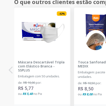
O que outros clientes estão co
-
42
%
Máscara Descartável Tripla
Touca Sanfonad
com Elástico Branca
-
MEDIX
SSPLUS
Embalagem: pacote
Embalagem com 50 unidades.
unidades.
de
:
R$ 10,00
por
:
de
:
R$ 10,50
por
:
R$ 5,77
R$ 8,50
ou
R$ 5,48
no
Pix
ou
R$ 8,08
no
Pix