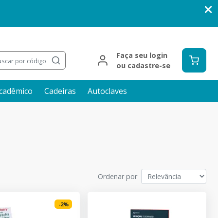
Faça seu login
scar por código
ou cadastre-se
cadêmico
Cadeiras
Autoclaves
Ordenar por
-
2
%