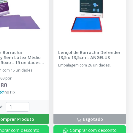
e Borracha
Lençol de Borracha Defender
ry Sem Látex Médio
13,5 x 13,5cm
-
ANGELUS
Roxo - 15 unidades
-
Embalagem com 26 unidades.
- SANCTUARY
 com 15 unidades.
,00
por
:
,80
61
no
Pix
td
:
omprar Produto
Esgotado
prar com desconto
Comprar com desconto