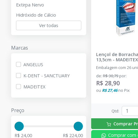
Extirpa Nervo
Hidróxido de Cálcio
Ver todas
Marcas
Lençol de Borracha
13,5cm
-
MADEITEX
ANGELUS
Embalagem com 26 un
K-DENT - SANCTUARY
de
:
R$ 30,79
por
:
R$ 28,90
MADEITEX
ou
R$ 27,46
no
Pix
Preço
Qtd
:
Comprar P
Comprar com 
R$ 24,00
R$ 224,00