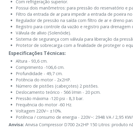
Com refrigeração superior.
Possui dois manômetros: para pressão do reservatório e pa
Filtro da entrada de ar para impedir a entrada de poeira n
Regulador de pressão na saída com filtro de ar e dreno par
Registro para controle da vazão e registro para drenagem 
Válvula de alívio (Solenóide).
Sistema de segurança com válvula para liberação da pressã
Protetor de sobrecarga com a finalidade de proteger o e
Especificações Técnicas:
Altura - 93,6 cm.
Comprimento -106,6 cm.
Profundidade - 49,7 cm.
Potência do motor - 2x2HP.
Número de pistões (cabeçotes) 2 pistões.
Deslocamento teórico - 566 l/min - 20 pcm.
Pressão máxima -120 psi - 8,3 bar.
Frequência do motor -60 Hz.
Voltagem 220V~ ±10%.
Potência / consumo de energia - 220V~: 2948 VA / 2,95 KW/
Anvisa:
Anvisa Compressor D700 2x2HP 150 Litros: produto nã