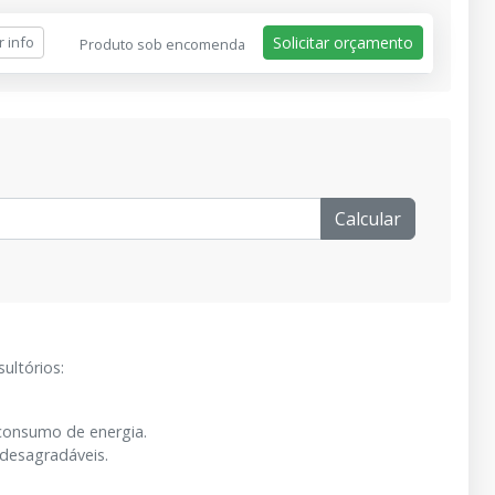
r info
Solicitar orçamento
Produto sob encomenda
Calcular
ultórios:
consumo de energia.
desagradáveis.