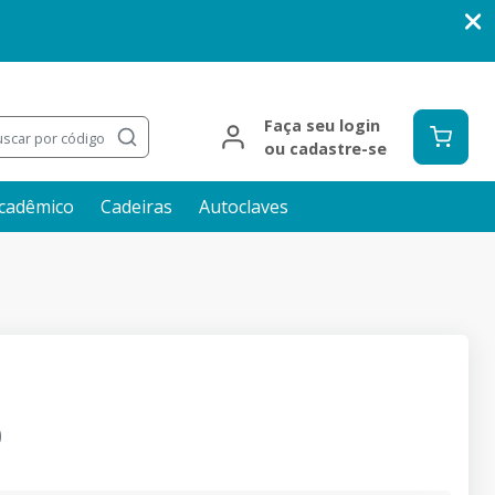
Faça seu login
scar por código
ou cadastre-se
cadêmico
Cadeiras
Autoclaves
0