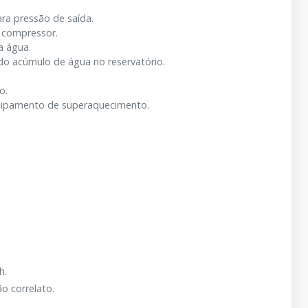
ra pressão de saída.
o compressor.
a água.
do acúmulo de água no reservatório.
o.
quipamento de superaquecimento.
h.
o correlato.