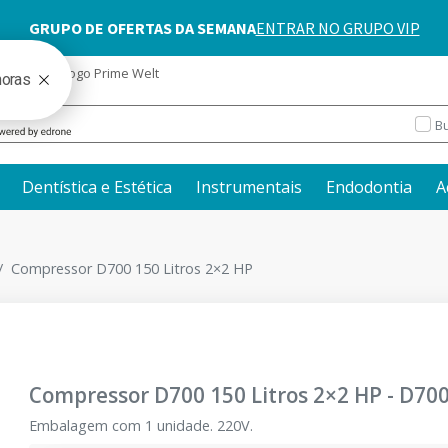
blog
Catálogo Prime Welt
Bu
Dentística e Estética
Instrumentais
Endodontia
A
Compressor D700 150 Litros 2×2 HP
Compressor D700 150 Litros 2×2 HP
-
D70
Embalagem com 1 unidade. 220V.