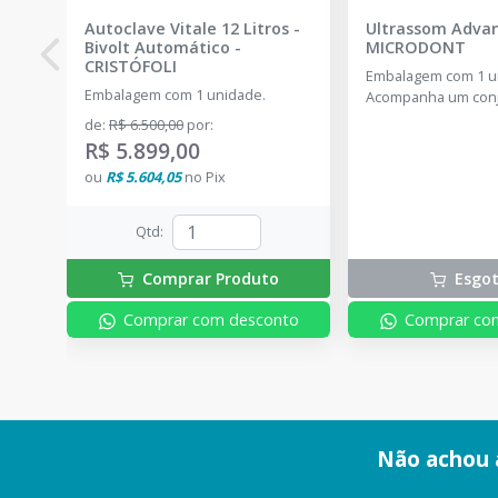
Autoclave Vitale 12 Litros -
Ultrassom Adva
Bivolt Automático
-
MICRODONT
CRISTÓFOLI
Embalagem com 1 u
Embalagem com 1 unidade.
Acompanha um conj
pontas inclusas no k
de
:
R$ 6.500,00
por
:
G1, 1 ponta G2, 1 p
R$ 5.899,00
ponta P1.
ou
R$ 5.604,05
no
Pix
Qtd
:
Comprar Produto
Esgo
Comprar com desconto
Comprar co
Não achou 