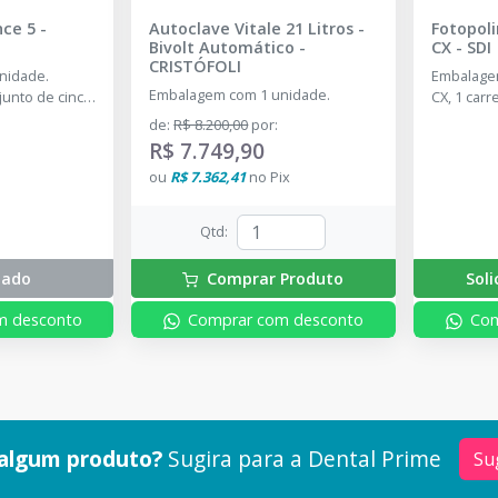
nce 5
-
Autoclave Vitale 21 Litros -
Fotopoli
Bivolt Automático
-
CX
-
SDI
CRISTÓFOLI
nidade.
Embalagem
Embalagem com 1 unidade.
unto de cinco
CX, 1 carr
it: 2 pontas
tomada mul
de
:
R$ 8.200,00
por
:
onta G4 e 1
luz peque
R$ 7.749,90
sobressal
ou
R$ 7.362,41
no
Pix
de proteç
Qtd
:
tado
Comprar Produto
Sol
m desconto
Comprar com desconto
Com
algum produto?
Sugira para a
Dental Prime
Su