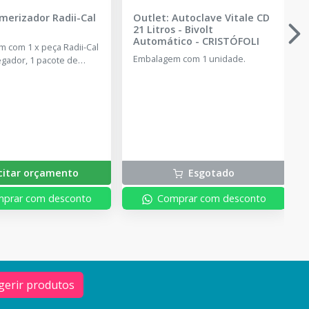
merizador Radii-Cal
Outlet: Autoclave Vitale CD
21 Litros - Bivolt
Automático
-
CRISTÓFOLI
 com 1 x peça Radii-Cal
Embalagem com 1 unidade.
egador, 1 pacote de
ti regional, 5 filtros de
nos, 3 lentes
entes e 100 barreiras
ão.
icitar orçamento
Esgotado
prar com desconto
Comprar com desconto
gerir produtos