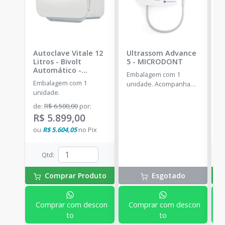
Autoclave Vitale 12
Ultrassom Advance
A
Litros - Bivolt
5
-
MICRODONT
L
Automático
-
A
Embalagem com 1
CRISTÓFOLI
C
Embalagem com 1
E
unidade. Acompanha
unidade.
u
um conjunto de cinco
pontas inclusas no kit: 2
de
:
R$ 6.500,00
por
:
d
pontas G1, 1 ponta G2,
R$ 5.899,00
R
1 ponta G4 e 1 ponta P1.
ou
R$ 5.604,05
no
Pix
o
Qtd
:
Comprar Produto
Esgotado
Comprar com descon
Comprar com descon
to
to