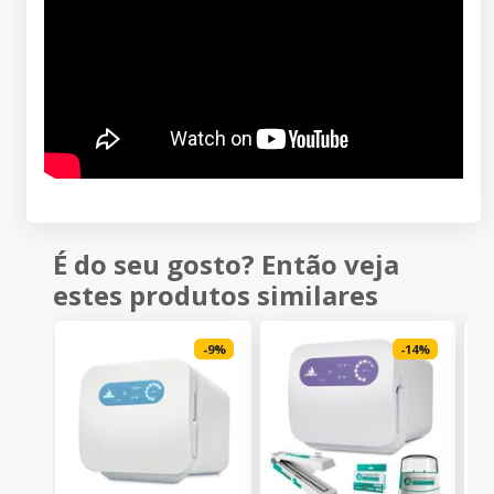
É do seu gosto? Então veja
estes produtos similares
-
9
%
-
14
%