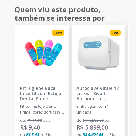
Quem viu este produto,
também se interessa por
-
14
%
-
9
%
Kit Higiene Bucal
Autoclave Vitale 12
C
Infantil com Estojo
Litros - Bivolt
I
Dental Prime
-
Automático
-
C
DENTAL PRIME
CRISTÓFOLI
Kit com Estojo Dental
Embalagem com 1
E
Prime (cores sortidas); 1
unidade.
u
Escova Dental infantil; 1
de
:
R$ 11,00
por
:
de
:
R$ 6.500,00
por
:
a
Fio dental 25m; 1 Creme
R$ 9,40
R$ 5.899,00
R
dental 50g.
ou
R$ 8,93
no
Pix
ou
R$ 5.604,05
no
Pix
o