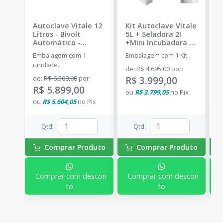
Autoclave Vitale 12
Kit Autoclave Vitale
C
Litros - Bivolt
5L + Seladora 2I
B
Automático
-
+Mini Incubadora +
A
CRISTÓFOLI
Indicador Biológico
D
Embalagem com 1
Embalagem com 1 Kit.
E
-
CRISTÓFOLI -
S
unidade.
DENTAL PRIME
I
de
:
R$ 4.695,00
por
:
d
C
de
:
R$ 6.500,00
por
:
R$ 3.999,00
R
D
R$ 5.899,00
ou
R$ 3.799,05
no
Pix
o
ou
R$ 5.604,05
no
Pix
Qtd
:
Qtd
:
Comprar Produto
Comprar Produto
Comprar com descon
Comprar com descon
to
to