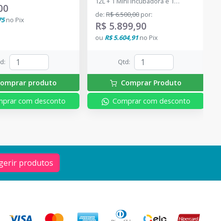
12L + 1 Mini Incubadora e 1
00
Indicador Biológico
de
:
R$ 6.500,00
por
:
75
no
Pix
R$ 5.899,90
ou
R$ 5.604,91
no
Pix
td
:
Qtd
:
omprar produto
Comprar Produto
prar com desconto
Comprar com desconto
gerir produtos