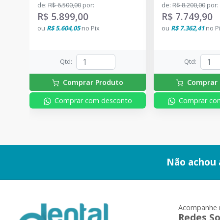
de
:
R$ 6.500,00
por
:
de
:
R$ 8.200,00
por
:
R$ 5.899,00
R$ 7.749,90
ou
R$ 5.604,05
no
Pix
ou
R$ 7.362,41
no
P
Qtd
:
Qtd
:
Comprar Produto
Comprar 
Comprar com desconto
Comprar co
Não achou 
Acompanhe 
Redes So