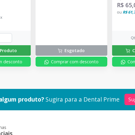
R$ 65,
ou
R$ 61,
ix
Q
Produto
Esgotado
C
m desconto
Comprar com desconto
Com
algum produto?
Sugira para a
Dental Prime
Su
nas
ciais