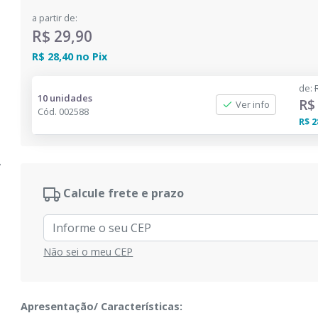
a partir de:
R$ 29,90
R$ 28,40
no
Pix
de
:
10 unidades
R$
Ver info
Cód.
002588
R$ 2
Calcule frete e prazo
Não sei o meu CEP
Apresentação/ Características: