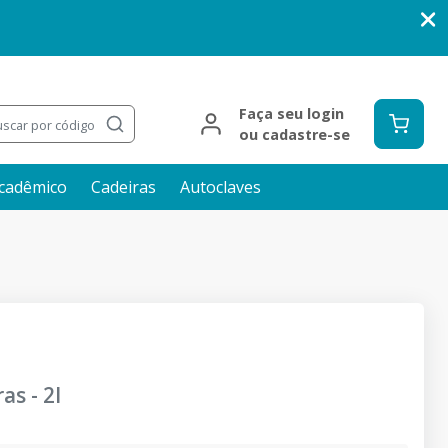
Faça seu login
scar por código
ou cadastre-se
cadêmico
Cadeiras
Autoclaves
ras
-
2I