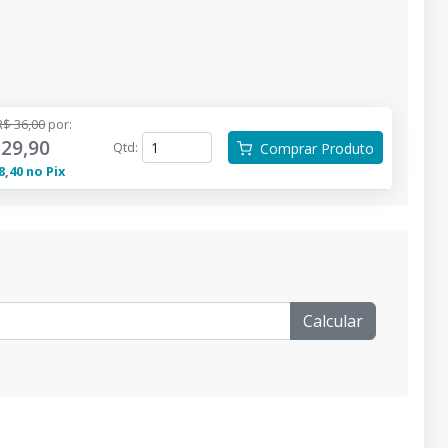
R$ 36,00
por
:
 29,90
Qtd
:
Comprar Produto
8,40
no
Pix
Calcular