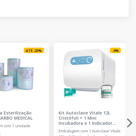
ATÉ
-
23
%
-
9
%
a Esterilização
Kit Autoclave Vitale 12L
HARBO MEDICAL
Cristófoli + 1 Mini
Incubadora e 1 Indicador
m com 1 unidade
Biológico
-
CRISTÓFOLI -
Embalagem com 1 Autoclave Vitale
DENTAL PRIME
e
: