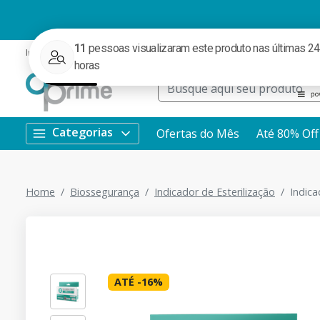
Institucional
Ofertas
Redes Sociais
Rastrear Pedido
WhatsApp
Categorias
Ofertas do Mês
Até 80% Off
Home
Biossegurança
Indicador de Esterilização
Indica
ATÉ
-
16
%