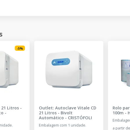
s
-
5
%
21 Litros -
Outlet: Autoclave Vitale CD
Rolo par
co
-
21 Litros - Bivolt
100m
-
Automático
-
CRISTÓFOLI
Embalage
nidade.
Embalagem com 1 unidade.
a partir d