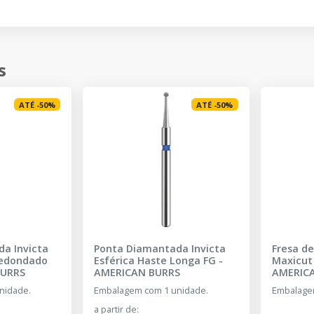
s
ATÉ
-
50
%
ATÉ
-
50
%
a Invicta
Ponta Diamantada Invicta
Fresa d
redondado
Esférica Haste Longa FG
-
Maxicut
BURRS
AMERICAN BURRS
AMERIC
nidade.
Embalagem com 1 unidade.
Embalage
a partir de
: