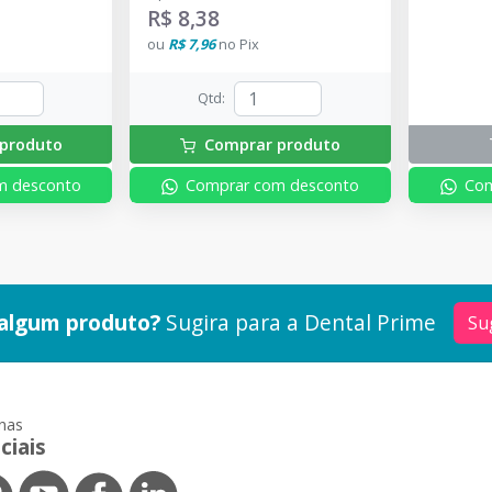
R$ 8,38
ou
R$ 7,96
no
Pix
Qtd
:
produto
Comprar produto
m desconto
Comprar com desconto
Com
algum produto?
Sugira para a
Dental Prime
Su
nas
ciais