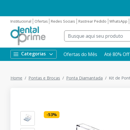
Institucional
Ofertas
Redes Sociais
Rastrear Pedido
WhatsApp
Categorias
Ofertas do Mês
Até 80% Off
Home
Pontas e Brocas
Ponta Diamantada
Kit de Pon
-
53
%