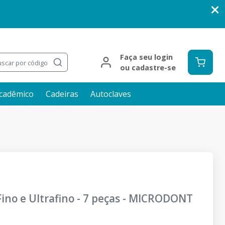
Faça seu login
scar por código
ou cadastre-se
cadêmico
Cadeiras
Autoclaves
o e Ultrafino - 7 peças
-
MICRODONT