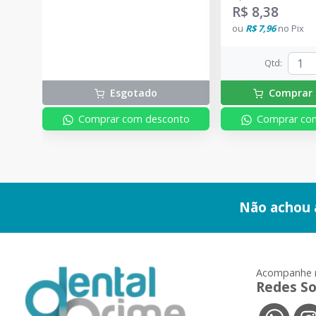
R$ 8,38
ou
R$ 7,96
no
Pix
Qtd
:
Esgotado
Comprar 
Comprar com desconto
Comprar co
Não achou 
Acompanhe 
Redes So