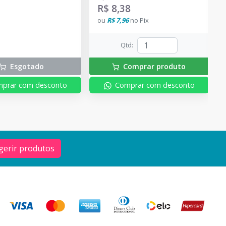
R$ 8,38
ou
R$ 7,96
no
Pix
Qtd
:
Esgotado
Comprar produto
prar com desconto
Comprar com desconto
gerir produtos