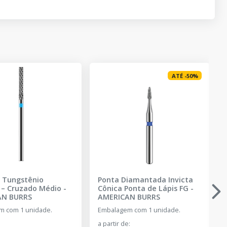
ATÉ
-
50
%
e Tungstênio
Ponta Diamantada Invicta
 – Cruzado Médio
-
Cônica Ponta de Lápis FG
-
AN BURRS
AMERICAN BURRS
m com 1 unidade.
Embalagem com 1 unidade.
a partir de
: