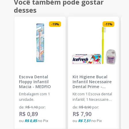
Você também pode gostar
desses
-
19
%
-
11
%
Escova Dental
Kit Higiene Bucal
E
Floppy Infantil
Infantil Necessaire
A
Macia
-
MEDFIO
Dental Prime
-
S
DENTAL PRIME
Embalagem com 1
Kit com 1 Escova dental
E
unidade.
infantil; 1 Necessaire
u
Plástica com botão; 1 Fio
de
:
R$ 1,10
por
:
de
:
R$ 8,90
por
:
d
dental 25m e 1 Creme
R$ 0,89
R$ 7,90
R
dental Infantil 50g.
ou
R$ 0,85
no
Pix
ou
R$ 7,51
no
Pix
o