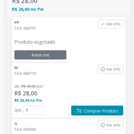
R$ 28,00
R$ 26,60
no
Pix
PP
Ver info
Cód.
006707
Produto esgotado
Avise-me
M
Ver info
Cód.
006719
de
:
R$ 40,00
por
:
R$ 28,00
R$ 26,60
no
Pix
Qtd
:
Comprar Produto
G
Ver info
Cód.
003660