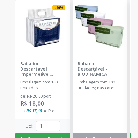
-
10
%
Babador
Babador
S
Descartável
Descartável
-
D
Impermeável
BIODINÂMICA
u
Branco
-
SSPLUS
Embalagem com 100
Embalagem com 100
E
unidades.
unidades; Nas cores:
u
Branco, Amarelo, Azul,
de
:
R$ 20,00
por
:
a
Rosa, Verde e Misto.
R$ 18,00
R
ou
R$ 17,10
no
Pix
o
Qtd
: