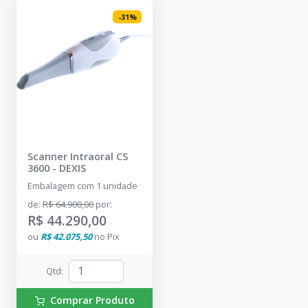
-
31
%
Scanner Intraoral CS
3600
-
DEXIS
Embalagem com 1 unidade
de
:
R$ 64.900,00
por
:
R$ 44.290,00
ou
R$ 42.075,50
no
Pix
Qtd
:
Comprar Produto