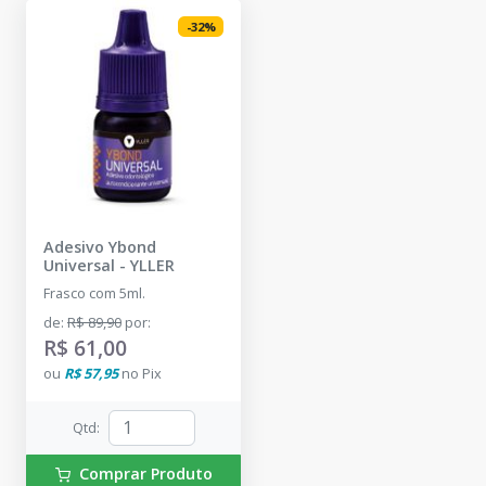
-
32
%
Adesivo Ybond
Universal
-
YLLER
Frasco com 5ml.
de
:
R$ 89,90
por
:
R$ 61,00
ou
R$ 57,95
no
Pix
Qtd
:
Comprar Produto