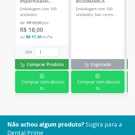
Impermeável
BIODINÂMICA
C
Branco
-
SSPLUS
P
Embalagem com 100
Embalagem com 100
E
unidades.
unidades; Nas cores:
u
Branco, Amarelo, Azul,
de
:
R$ 20,00
por
:
a
Rosa, Verde e Misto.
R$ 18,00
R
ou
R$ 17,10
no
Pix
o
Qtd
:
Comprar Produto
Esgotado
Comprar com descon
Comprar com descon
to
to
Não achou algum produto?
Sugira para a
Dental Prime