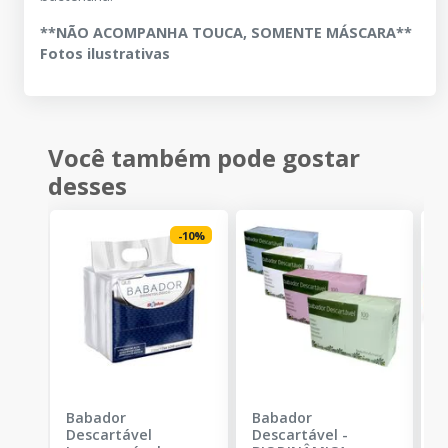
**NÃO ACOMPANHA TOUCA, SOMENTE MÁSCARA**
Fotos ilustrativas
Você também pode gostar
desses
-
10
%
Babador
Babador
L
Descartável
Descartável
-
P