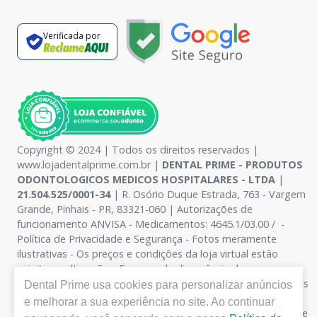
Verificada por
Copyright © 2024 | Todos os direitos reservados |
www.lojadentalprime.com.br |
DENTAL PRIME - PRODUTOS
ODONTOLOGICOS MEDICOS HOSPITALARES - LTDA
|
21.504.525/0001-34
| R. Osório Duque Estrada, 763 - Vargem
Grande, Pinhais - PR, 83321-060 | Autorizações de
funcionamento ANVISA - Medicamentos: 4645.1/03.00 / -
Política de Privacidade e Segurança - Fotos meramente
ilustrativas - Os preços e condições da loja virtual estão
sujeitos a alterações. Em caso de divergência de preços no
site, o valor válido é o do Carrinho de Compra. Não vendemos
Dental Prime
usa cookies para personalizar anúncios
por atacado, por isso nos reservamos o direito de não
e melhorar a sua experiência no site. Ao continuar
atender compras de grandes volumes pelo site. Venda no site