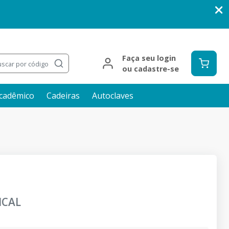
Faça seu login
scar por código
ou cadastre-se
cadêmico
Cadeiras
Autoclaves
ICAL