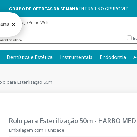
blog
Catálogo Prime Welt
Bu
Dentística e Estética
Instrumentais
Endodontia
A
olo para Esterilização 50m
Rolo para Esterilização 50m
-
HARBO MED
Embalagem com 1 unidade