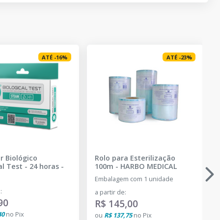
ATÉ
-
16
%
ATÉ
-
23
%
r Biológico
Rolo para Esterilização
al Test - 24 horas
-
100m
-
HARBO MEDICAL
Embalagem com 1 unidade
e
:
a partir de
:
12
90
R$ 145,00
40
no
Pix
ou
R$ 137,75
no
Pix