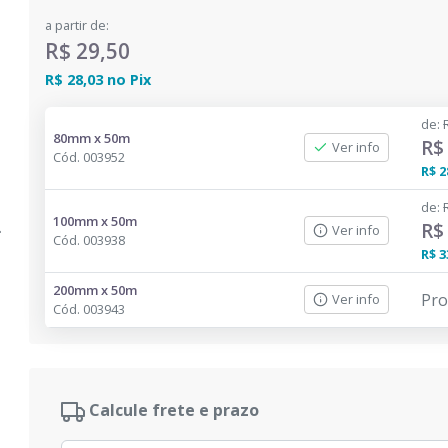
a partir de:
R$ 29,50
R$ 28,03
no
Pix
de
:
80mm x 50m
R$
Ver info
Cód.
003952
R$ 2
de
:
100mm x 50m
R$
Ver info
Cód.
003938
R$ 3
200mm x 50m
Pro
Ver info
Cód.
003943
Calcule frete e prazo