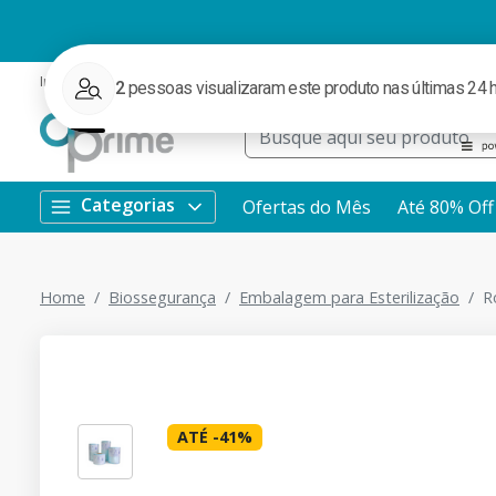
Institucional
Ofertas
Redes Sociais
Rastrear Pedido
WhatsApp
Categorias
Ofertas do Mês
Até 80% Off
Home
Biossegurança
Embalagem para Esterilização
R
ATÉ
-
41
%