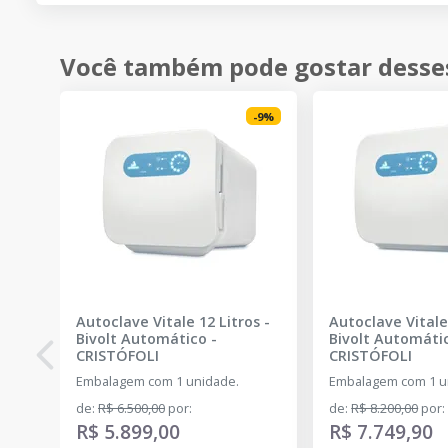
Você também pode gostar desse
-
9
%
Autoclave Vitale 12 Litros -
Autoclave Vitale 
Bivolt Automático
-
Bivolt Automáti
CRISTÓFOLI
CRISTÓFOLI
Embalagem com 1 unidade.
Embalagem com 1 u
de
:
R$ 6.500,00
por
:
de
:
R$ 8.200,00
por
:
R$ 5.899,00
R$ 7.749,90