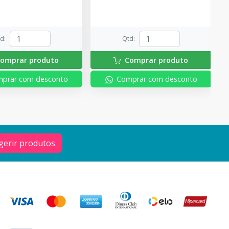
td
:
Qtd
:
omprar produto
Comprar produto
prar com desconto
Comprar com desconto
gerir produtos