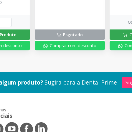
ix
Q
Produto
Esgotado
C
m desconto
Comprar com desconto
Com
algum produto?
Sugira para a
Dental Prime
Su
nas
ciais