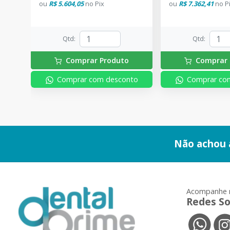
ou
R$ 5.604,05
no
Pix
ou
R$ 7.362,41
no
P
Qtd
:
Qtd
:
Comprar Produto
Comprar 
Comprar com desconto
Comprar co
Não achou 
Acompanhe 
Redes So