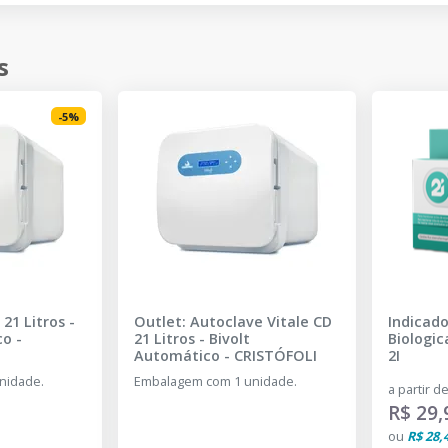
s
-
5
%
21 Litros -
Outlet: Autoclave Vitale CD
Indicado
co
-
21 Litros - Bivolt
Biologic
Automático
-
CRISTÓFOLI
2I
nidade.
Embalagem com 1 unidade.
a partir d
R$ 29,
ou
R$ 28,