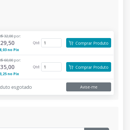
R$ 32,00
por
:
 29,50
Qtd
:
Comprar Produto
8,03
no
Pix
R$ 60,00
por
:
 35,00
Qtd
:
Comprar Produto
3,25
no
Pix
duto esgotado
Avise-me