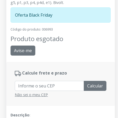
g5, p1, p3, p4, p4d, e1). Bivolt.
Oferta Black Friday
Código do produto
:
006993
Produto esgotado
Avise-me
Calcule frete e prazo
Calcular
Não sei o meu CEP
Descrição
: