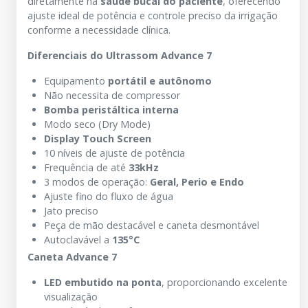
diretamente na
saúde bucal do paciente
, oferecendo
ajuste ideal de potência e controle preciso da irrigação
conforme a necessidade clínica.
Diferenciais do Ultrassom Advance 7
Equipamento
portátil e autônomo
Não necessita de compressor
Bomba peristáltica interna
Modo seco (Dry Mode)
Display Touch Screen
10 níveis de ajuste de potência
Frequência de até
33kHz
3 modos de operação:
Geral, Perio e Endo
Ajuste fino do fluxo de água
Jato preciso
Peça de mão destacável e caneta desmontável
Autoclavável a
135°C
Caneta Advance 7
LED embutido na ponta
, proporcionando excelente
visualização