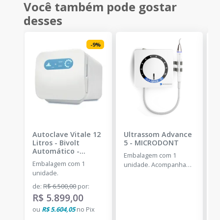
Você também pode gostar
desses
-
9
%
Autoclave Vitale 12
Ultrassom Advance
A
Litros - Bivolt
5
-
MICRODONT
L
Automático
-
A
Embalagem com 1
CRISTÓFOLI
C
Embalagem com 1
E
unidade. Acompanha
unidade.
u
um conjunto de cinco
pontas inclusas no kit: 2
de
:
R$ 6.500,00
por
:
d
pontas G1, 1 ponta G2,
R$ 5.899,00
R
1 ponta G4 e 1 ponta P1.
ou
R$ 5.604,05
no
Pix
o