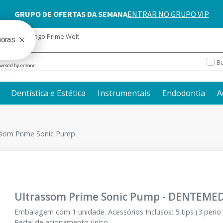
blog
Catálogo Prime Welt
Bu
Dentística e Estética
Instrumentais
Endodontia
A
ssom Prime Sonic Pump
Ultrassom Prime Sonic Pump
-
DENTEME
Embalagem com 1 unidade. Acessórios Inclusos: 5 tips (3 perio s
Pedal de acionamento único.