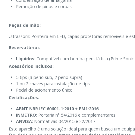
Condensação de amálgama
Remoção de pinos e coroas
Peças de mão:
Ultrassom: Ponteira em LED, capas protetoras removíveis e este
Reservatórios
Líquidos
: Compatível com bomba peristáltica (Prime Soni
Acessórios Inclusos:
5 tips (3 perio sub, 2 perio supra)
1 ou 2 chaves para instalação de tips
Pedal de acionamento único
Certificações:
ABNT NBR IEC 60601-1:2010 + EM1:2016
INMETRO
: Portaria n° 54/2016 e complementares
ANVISA
: Normativas 04/2015 e 22/2017
Este aparelho é uma solução ideal para quem busca um equipa