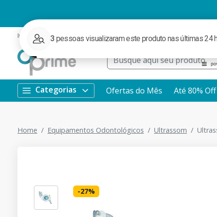
Institucional
Ofertas
Redes Sociais
Rastrear Pedido
WhatsApp
Categorias
Ofertas do Mês
Até 80% Off
Home
Equipamentos Odontológicos
Ultrassom
Ultra
-
27
%