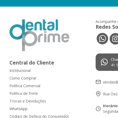
Acompanhe 
Redes So
Cha
Central do Cliente
41 
Institucional
Como Comprar
vendas@
Política Comercial
Política de Frete
Rua Osor
Trocas e Devoluções
Horário
WhatsApp
Segunda 
Código de Defesa do Consumidor