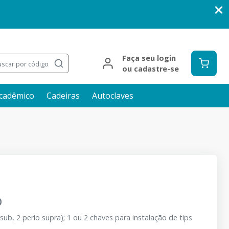
Faça seu login
scar por código
ou cadastre-se
cadêmico
Cadeiras
Autoclaves
D
ub, 2 perio supra); 1 ou 2 chaves para instalação de tips