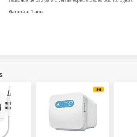
facilidade de uso para diversas especialidades odontológicas.
Garantia: 1 ano
s
-
5
%