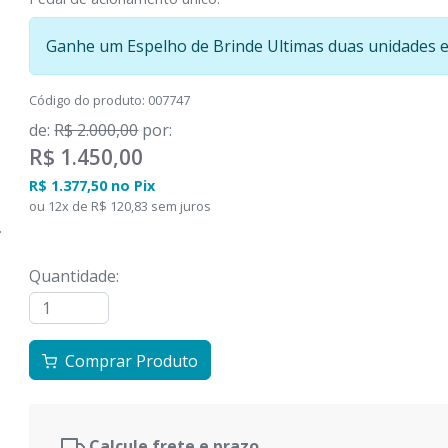
Ganhe um Espelho de Brinde Ultimas duas unidades 
Código do produto
:
007747
de
:
R$ 2.000,00
por
:
R$ 1.450,00
R$ 1.377,50
no
Pix
ou
12
x
de
R$ 120,83
sem juros
Quantidade
:
Comprar Produto
Calcule frete e prazo