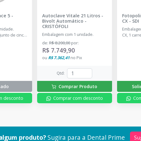
nce 5
-
Autoclave Vitale 21 Litros -
Fotopoli
Bivolt Automático
-
CX
-
SDI
CRISTÓFOLI
nidade.
Embalagem
Embalagem com 1 unidade.
unto de cinco
CX, 1 carr
it: 2 pontas
tomada mul
de
:
R$ 8.200,00
por
:
onta G4 e 1
luz peque
R$ 7.749,90
sobressal
ou
R$ 7.362,41
no
Pix
de proteç
Qtd
:
tado
Comprar Produto
Sol
m desconto
Comprar com desconto
Com
algum produto?
Sugira para a
Dental Prime
Su