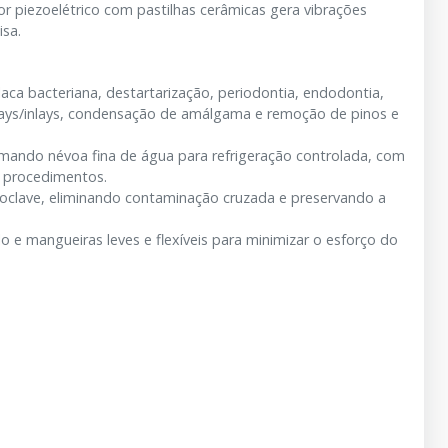
r piezoelétrico com pastilhas cerâmicas gera vibrações
isa.
ca bacteriana, destartarização, periodontia, endodontia,
onlays/inlays, condensação de amálgama e remoção de pinos e
ormando névoa fina de água para refrigeração controlada, com
s procedimentos.
utoclave, eliminando contaminação cruzada e preservando a
 e mangueiras leves e flexíveis para minimizar o esforço do