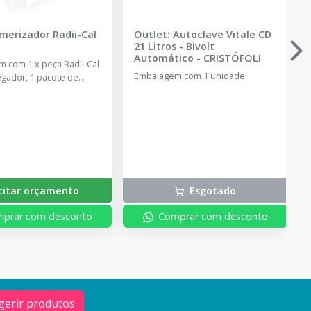
merizador Radii-Cal
Outlet: Autoclave Vitale CD
21 Litros - Bivolt
Automático
-
CRISTÓFOLI
 com 1 x peça Radii-Cal
Embalagem com 1 unidade.
egador, 1 pacote de
ti regional, 5 filtros de
nos, 3 lentes
entes e 100 barreiras
ão.
icitar orçamento
Esgotado
prar com desconto
Comprar com desconto
gerir produtos