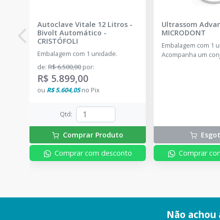
Autoclave Vitale 12 Litros -
Ultrassom Adva
Bivolt Automático
-
MICRODONT
CRISTÓFOLI
Embalagem com 1 u
Embalagem com 1 unidade.
Acompanha um conj
pontas inclusas no k
de
:
R$ 6.500,00
por
:
G1, 1 ponta G2, 1 p
R$ 5.899,00
ponta P1.
ou
R$ 5.604,05
no
Pix
Qtd
:
Comprar Produto
Esgo
Comprar com desconto
Comprar co
Não achou 