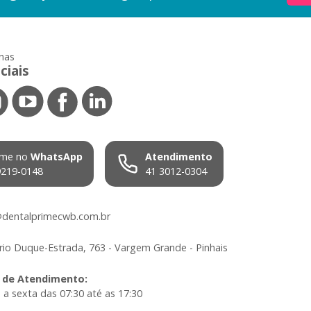
nas
ciais
me no
WhatsApp
Atendimento
9219-0148
41 3012-0304
dentalprimecwb.com.br
io Duque-Estrada, 763 - Vargem Grande - Pinhais
 de Atendimento
:
a sexta das 07:30 até as 17:30