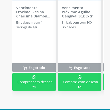
Vencimento
Vencimento
V
Próximo: Resina
Próximo: Agulha
P
Charisma Diamond -
Gengival 30g Extra
G
C2
-
KULZER
Curta - 100
2
Embalagem com 1
Embalagem com 100
E
unidades.
-
seringa de 4gr.
unidades.
u
PROCARE
Esgotado
Esgotado
Comprar com descon
Comprar com descon
to
to