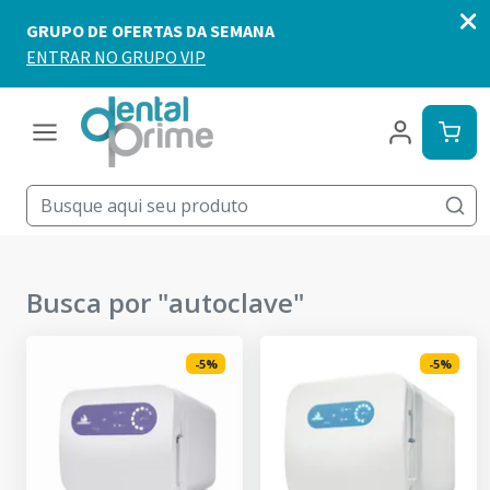
Busca por "
autoclave
"
-
5
%
-
5
%