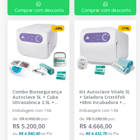
Comprar com desconto
Comprar com desconto
-
24
%
-
11
%
Combo Biossegurança
Kit Autoclave Vitale 5L
Autoclave 5L + Cuba
+ Seladora Cristófoli
Ultrassônica 2.5L +
+Mini Incubadora +
Seladora + Indicador
-
Indicador Biológico
-
Embalagem com 1 Kit.
Embalagem com 1 Kit.
CRISTÓFOLI - DENTAL
CRISTÓFOLI - DENTAL
PRIME
PRIME
de
:
R$ 6.900,00
por
:
de
:
R$ 5.280,00
por
:
R$ 5.200,00
R$ 4.666,00
ou
R$ 4.940,00
no
Pix
ou
R$ 4.432,70
no
Pix