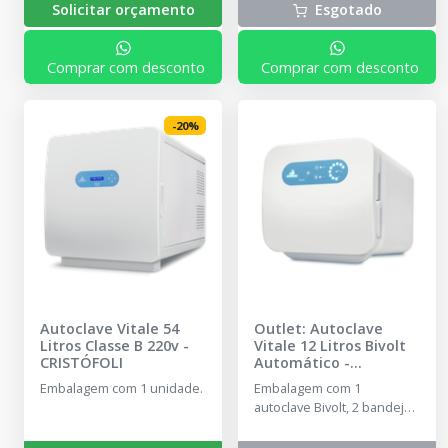
Solicitar orçamento
Esgotado
Comprar com desconto
Comprar com desconto
-
20
%
Autoclave Vitale 54
Outlet: Autoclave
Litros Classe B 220v
-
Vitale 12 Litros Bivolt
CRISTÓFOLI
Automático
-
CRISTÓFOLI
Embalagem com 1 unidade.
Embalagem com 1
autoclave Bivolt, 2 bandejas
de alumínio anodizado, 1
suporte para bandeja, 1