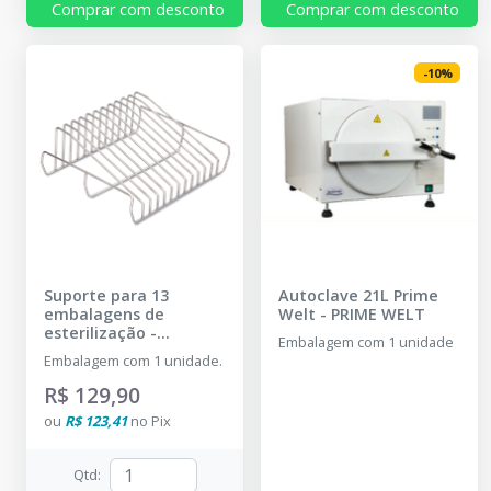
Comprar com desconto
Comprar com desconto
-
10
%
Suporte para 13
Autoclave 21L Prime
embalagens de
Welt
-
PRIME WELT
esterilização
-
Embalagem com 1 unidade
CRISTÓFOLI
Embalagem com 1 unidade.
R$ 129,90
ou
R$ 123,41
no
Pix
Qtd
: