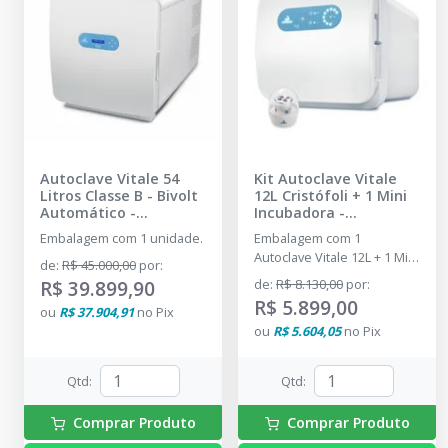
Autoclave Vitale 54
Kit Autoclave Vitale
Litros Classe B - Bivolt
12L Cristófoli + 1 Mini
Automático
-
Incubadora
-
CRISTÓFOLI
CRISTÓFOLI - DENTAL
Embalagem com 1 unidade.
Embalagem com 1
PRIME
Autoclave Vitale 12L + 1 Mini
de
:
R$ 45.000,00
por
:
Incubadora
R$ 39.899,90
de
:
R$ 8.130,00
por
:
R$ 5.899,00
ou
R$ 37.904,91
no
Pix
ou
R$ 5.604,05
no
Pix
Qtd
:
Qtd
:
Comprar Produto
Comprar Produto