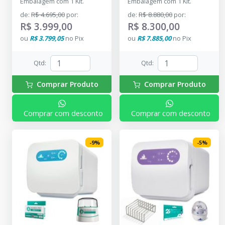
Embalagem com 1 Kit.
Embalagem com 1 Kit.
- DENTAL PRIME
Indicador
-
CRISTÓFOLI
- DENTAL PRIME
de
:
R$ 4.695,00
por
:
de
:
R$ 8.880,00
por
:
R$ 3.999,00
R$ 8.300,00
ou
R$ 3.799,05
no
Pix
ou
R$ 7.885,00
no
Pix
Qtd
:
Qtd
:
Comprar Produto
Comprar Produto
Comprar com desconto
Comprar com desconto
-
9
%
-
5
%