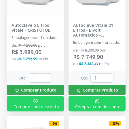
Autoclave 5 Litros
Autoclave Vitale 21
Vitale
-
CRISTÓFOLI
Litros - Bivolt
Automático
-
Embalagem com 1 unidade.
CRISTÓFOLI
Embalagem com 1 unidade.
de
:
R$ 4.200,00
por
:
de
:
R$ 8.200,00
por
:
R$ 3.989,00
R$ 7.749,90
ou
R$ 3.789,55
no
Pix
ou
R$ 7.362,41
no
Pix
Qtd
:
Qtd
:
Comprar Produto
Comprar Produto
Comprar com desconto
Comprar com desconto
-
9
%
-
23
%