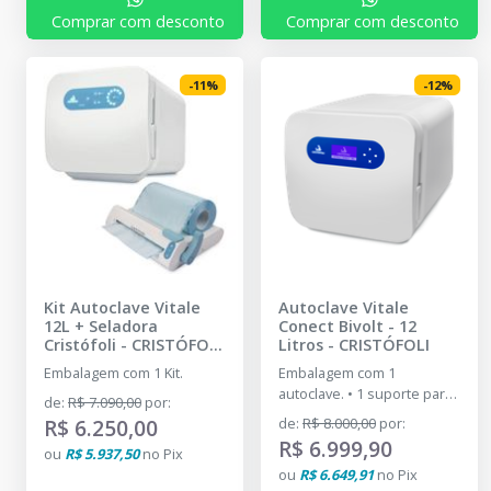
Comprar com desconto
Comprar com desconto
-
11
%
-
12
%
Kit Autoclave Vitale
Autoclave Vitale
12L + Seladora
Conect Bivolt - 12
Cristófoli
-
CRISTÓFOLI
Litros
-
CRISTÓFOLI
- DENTAL PRIME
Embalagem com 1 Kit.
Embalagem com 1
autoclave. • 1 suporte para
de
:
R$ 7.090,00
por
:
bandejas. • 2 bandejas (12L)
R$ 6.250,00
de
:
R$ 8.000,00
por
:
ou 3 bandejas (21L). • 1
R$ 6.999,90
ou
R$ 5.937,50
no
Pix
copo. • 1 mangueira (1,5 m).
ou
R$ 6.649,91
no
Pix
• 1 abraçadeira. • 1 manual