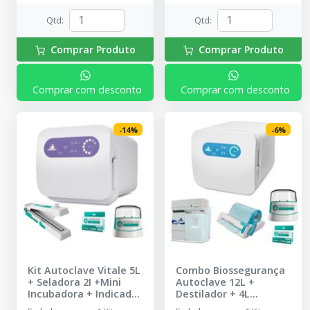
Qtd
:
Qtd
:
Comprar Produto
Comprar Produto
Comprar com desconto
Comprar com desconto
-
14
%
-
6
%
Kit Autoclave Vitale 5L
Combo Biossegurança
+ Seladora 2I +Mini
Autoclave 12L +
Incubadora + Indicador
Destilador + 4L
Biológico
-
CRISTÓFOLI
Seladora mini e