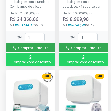
Embalagem com 1 unidade.
Embalagem com 1
Com bamba de vácuo.
autoclave. • 1 suporte para
bandejas. • 2 bandejas (12L)
de
:
R$ 25.000,00
por
:
de
:
R$ 10.000,00
por
:
ou 3 bandejas (21L). • 1
R$ 24.366,66
R$ 8.999,90
copo. • 1 mangueira (1,5 m).
ou
R$ 23.148,33
no
Pix
ou
R$ 8.549,90
no
Pix
• 1 abraçadeira. • 1 manual
de instruções.
Qtd
:
Qtd
:
Comprar Produto
Comprar Produto
Comprar com desconto
Comprar com desconto
-
8
%
-
4
%