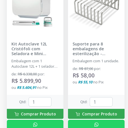
Kit Autoclave 12L
Suporte para 8
Cristófoli com
embalagens de
Seladora e Mini
esterilização
-
Incubadora 2I
-
CRISTÓFOLI
Embalagem com 1
Embalagem com 1 unidade.
CRISTÓFOLI - DENTAL
Autoclave 12L + 1 seladora
PRIME
de
:
R$ 87,00
por
:
e 1 mini incubadora
de
:
R$ 6.338,00
por
:
R$ 58,00
R$ 5.899,90
ou
R$ 55,10
no
Pix
ou
R$ 5.604,91
no
Pix
Qtd
:
Qtd
:
Comprar Produto
Comprar Produto