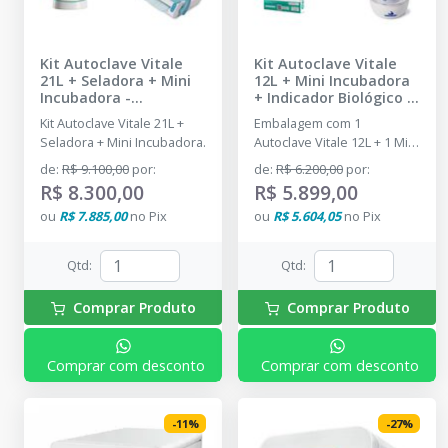
Kit Autoclave Vitale
Kit Autoclave Vitale
21L + Seladora + Mini
12L + Mini Incubadora
Incubadora
-
+ Indicador Biológico
-
CRISTÓFOLI - DENTAL
CRISTÓFOLI - DENTAL
Kit Autoclave Vitale 21L +
Embalagem com 1
PRIME
PRIME
Seladora + Mini Incubadora.
Autoclave Vitale 12L + 1 Mini
Incubadora + 1 Indicador
de
:
R$ 9.100,00
por
:
de
:
R$ 6.200,00
por
:
Biológico
R$ 8.300,00
R$ 5.899,00
ou
R$ 7.885,00
no
Pix
ou
R$ 5.604,05
no
Pix
Qtd
:
Qtd
:
Comprar Produto
Comprar Produto
Comprar com desconto
Comprar com desconto
-
11
%
-
27
%