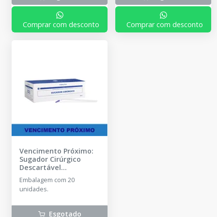
Comprar com desconto
Comprar com desconto
Vencimento Próximo:
Sugador Cirúrgico
Descartável
Esterilizado - 20
Embalagem com 20
unidades
-
MAQUIRA
unidades.
Esgotado