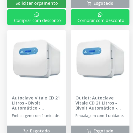
Solicitar orçamento
Esgotado
copo graduado, 1
braçadeira, 1,5m de
mangueira e manual de
Comprar com desconto
Comprar com desconto
instruções.
Autoclave Vitale CD 21
Outlet: Autoclave
Litros - Bivolt
Vitale CD 21 Litros -
Automático
-
Bivolt Automático
-
CRISTÓFOLI
CRISTÓFOLI
Embalagem com 1 unidade.
Embalagem com 1 unidade.
Esgotado
Esgotado