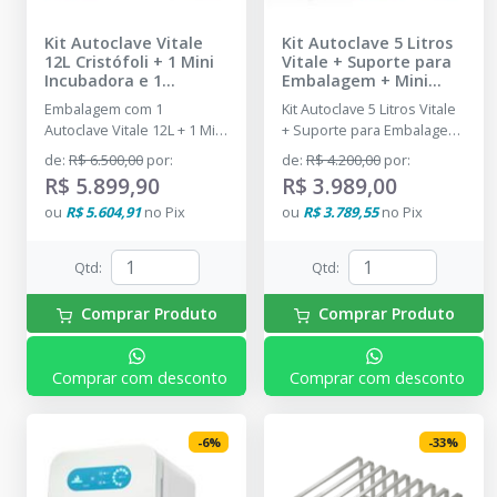
Kit Autoclave Vitale
Kit Autoclave 5 Litros
12L Cristófoli + 1 Mini
Vitale + Suporte para
Incubadora e 1
Embalagem + Mini
Indicador Biológico
-
Incubadora + Indicador
Embalagem com 1
Kit Autoclave 5 Litros Vitale
CRISTÓFOLI - DENTAL
Biológico
-
CRISTÓFOLI
Autoclave Vitale 12L + 1 Mini
+ Suporte para Embalagem
PRIME
- DENTAL PRIME
Incubadora e 1 Indicador
+ Mini Incubadora +
de
:
R$ 6.500,00
por
:
de
:
R$ 4.200,00
por
:
Biológico
Indicador Biológico.
R$ 5.899,90
R$ 3.989,00
ou
R$ 5.604,91
no
Pix
ou
R$ 3.789,55
no
Pix
Qtd
:
Qtd
:
Comprar Produto
Comprar Produto
Comprar com desconto
Comprar com desconto
-
6
%
-
33
%