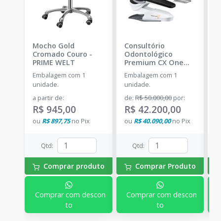
Mocho Gold
Consultório
C
Cromado Couro
-
Odontológico
O
PRIME WELT
Premium CX One
P
CX-9000 TOP -
Embalagem com 1
Embalagem com 1
C
Couro
-
PRIME WELT
unidade.
unidade.
d
a partir de
:
de
:
R$ 50.000,00
por
:
a
R$ 945,00
R$ 42.200,00
R
ou
R$ 897,75
no
Pix
ou
R$ 40.090,00
no
Pix
o
Qtd
:
Qtd
:
Comprar produto
Comprar Produto
Comprar com descon
Comprar com descon
to
to