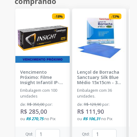
comprando
-
18
%
-
13
%
Vencimento
Lençol de Borracha
K
Próximo: Filme
Sanctuary Silk Blue
I
Insight Infantil IP-01
Médio 15x15cm - 36
D
Periapical - 100
unidades
-
K-DENT -
D
Embalagem com 100
Embalagem com 36
K
unidades
-
SANCTUARY
unidades
unidades.
i
CARESTREAM
P
de
:
R$ 350,00
por
:
de
:
R$ 129,90
por
:
d
de
R$ 285,00
R$ 111,90
R
d
ou
R$ 270,75
no
Pix
ou
R$ 106,31
no
Pix
o
Qtd
:
Qtd
: