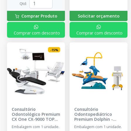
Qtd
:
Comprar Produto
Solicitar orçamento
Comprar com desconto
Comprar com desconto
-
15
%
Consultório
Consultório
Odontológico Premium
Odontopediátrico
CX One CX-9000 TOP
Premium Dolphin
-
FULL - Couro
-
PRIME
PRIME WELT
Embalagem com 1 unidade.
Embalagem com 1 unidade.
WELT