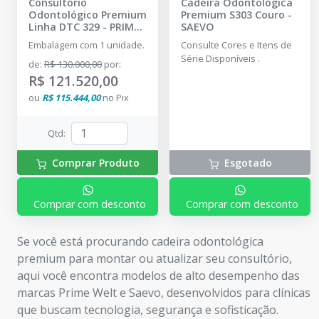
Consultório
Cadeira Odontológica
Odontológico Premium
Premium S303 Couro
-
Linha DTC 329
-
PRIME
SAEVO
WELT
Embalagem com 1 unidade.
Consulte Cores e Itens de
Série Disponíveis .
de
:
R$ 130.000,00
por
:
R$ 121.520,00
ou
R$ 115.444,00
no
Pix
Qtd
:
Comprar Produto
Esgotado
Comprar com desconto
Comprar com desconto
Se você está procurando cadeira odontológica
premium para montar ou atualizar seu consultório,
aqui você encontra modelos de alto desempenho das
marcas Prime Welt e Saevo, desenvolvidos para clínicas
que buscam tecnologia, segurança e sofisticação.