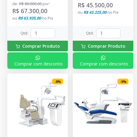
de
:
R$ 80.000,00
por
:
R$ 45.500,00
R$ 67.300,00
ou
R$ 43.225,00
no
Pix
ou
R$ 63.935,00
no
Pix
Qtd
:
Qtd
:
Comprar Produto
Comprar Produto
Comprar com desconto
Comprar com desconto
-
8
%
-
9
%