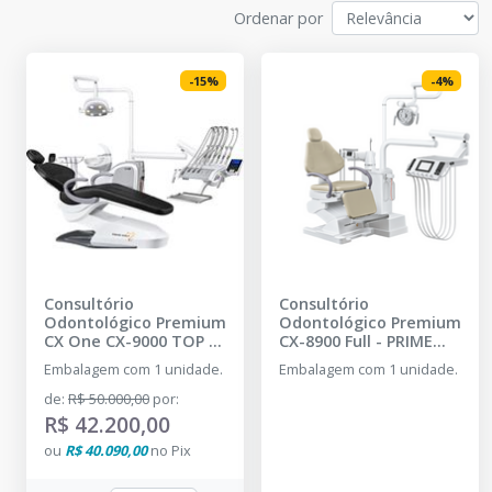
Ordenar por
-
15
%
-
4
%
Consultório
Consultório
Odontológico Premium
Odontológico Premium
CX One CX-9000 TOP -
CX-8900 Full
-
PRIME
Couro
-
PRIME WELT
WELT
Embalagem com 1 unidade.
Embalagem com 1 unidade.
de
:
R$ 50.000,00
por
:
R$ 42.200,00
ou
R$ 40.090,00
no
Pix