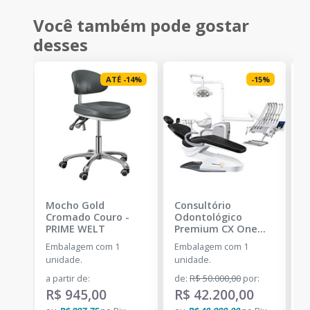
Você também pode gostar
desses
ATÉ
-
14
%
-
15
%
Mocho Gold
Consultório
C
Cromado Couro
-
Odontológico
O
PRIME WELT
Premium CX One
P
CX-9000 TOP -
Embalagem com 1
Embalagem com 1
C
Couro
-
PRIME WELT
unidade.
unidade.
d
a partir de
:
de
:
R$ 50.000,00
por
:
a
R$ 945,00
R$ 42.200,00
R