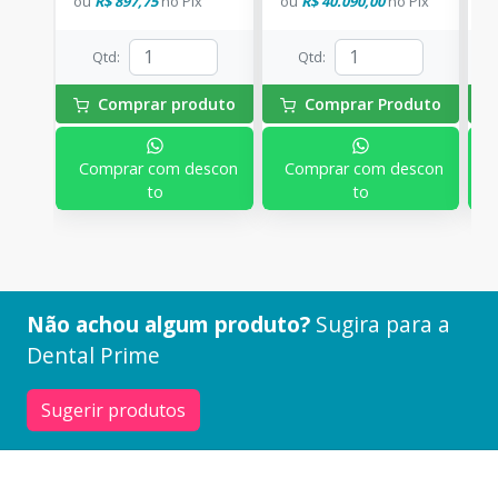
ou
R$ 897,75
no
Pix
ou
R$ 40.090,00
no
Pix
o
Qtd
:
Qtd
:
Comprar produto
Comprar Produto
Comprar com descon
Comprar com descon
to
to
Não achou algum produto?
Sugira para a
Dental Prime
Sugerir produtos