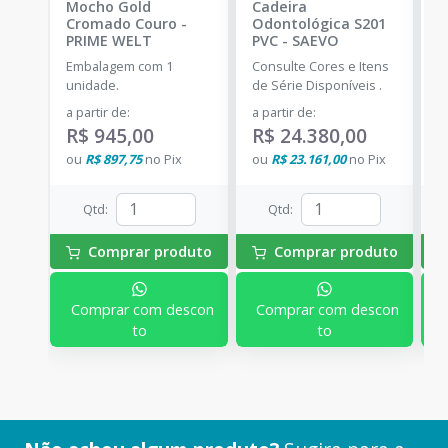
Mocho Gold
Cadeira
C
Cromado Couro
-
Odontológica S201
C
PRIME WELT
PVC
-
SAEVO
W
Embalagem com 1
Consulte Cores e Itens
E
unidade.
de Série Disponíveis .
u
a partir de
:
a partir de
:
d
R$ 945,00
R$ 24.380,00
R
ou
R$ 897,75
no
Pix
ou
R$ 23.161,00
no
Pix
o
Qtd
:
Qtd
:
Comprar produto
Comprar produto
Comprar com descon
Comprar com descon
to
to