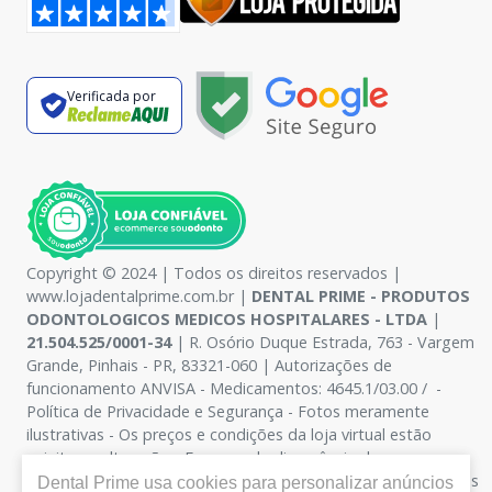
Verificada por
Copyright © 2024 | Todos os direitos reservados |
www.lojadentalprime.com.br |
DENTAL PRIME - PRODUTOS
ODONTOLOGICOS MEDICOS HOSPITALARES - LTDA
|
21.504.525/0001-34
| R. Osório Duque Estrada, 763 - Vargem
Grande, Pinhais - PR, 83321-060 | Autorizações de
funcionamento ANVISA - Medicamentos: 4645.1/03.00 / -
Política de Privacidade e Segurança - Fotos meramente
ilustrativas - Os preços e condições da loja virtual estão
sujeitos a alterações. Em caso de divergência de preços no
site, o valor válido é o do Carrinho de Compra. Não vendemos
Dental Prime
usa cookies para personalizar anúncios